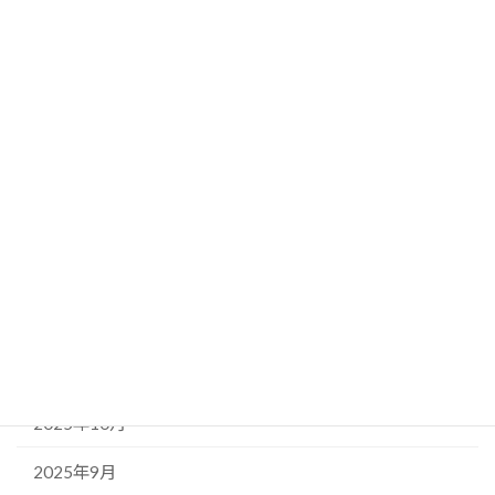
お知らせ
ボイトレ
演奏活動
アーカイブ
2026年5月
2026年4月
2026年1月
2025年11月
2025年10月
2025年9月