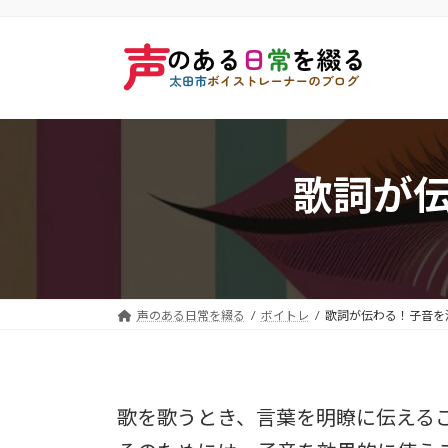
コ
ナ
ン
ビ
テ
ゲ
ン
ー
ツ
シ
へ
ョ
歌詞が
ス
ン
キ
に
ッ
移
プ
動
声のある日常を綴る
ボイトレ
歌詞が伝わる！子音を
歌を歌うとき、言葉を明瞭に伝える