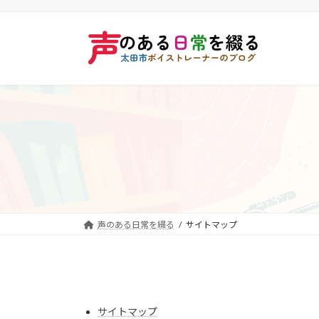
コ
ナ
ン
ビ
テ
ゲ
ン
ー
ツ
シ
へ
ョ
ス
ン
キ
に
ッ
移
プ
動
声のある日常を綴る
サイトマップ
サイトマップ